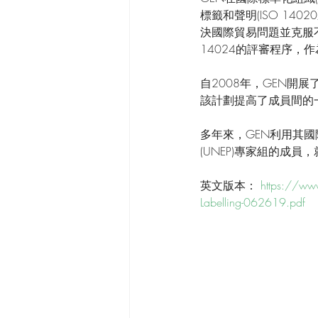
標籤和聲明(ISO 1
決國際貿易問題並克服不一
14024的評審程序，
自2008年，GEN
該計劃提高了成員間的
多年來，GEN利用其國
(UNEP)專家組的成
英文版本： 
https://www
Labelling-062619.pdf