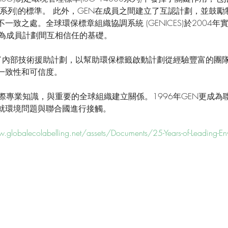
4020系列)的標準。 此外，GEN在成員之間建立了互認計劃，並鼓
致之處。全球環保標章組織協調系統 (GENICES)於2004年實
作為成員計劃間互相信任的基礎。 
開展了內部技術援助計劃，以幫助環保標籤啟動計劃從經驗豐富的團
一致性和可信度。
際專業知識，與重要的全球組織建立關係。1996年GEN更成為
員，就環境問題與聯合國進行接觸。
.globalecolabelling.net/assets/Documents/25-Years-of-Leading-Env