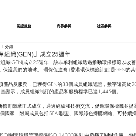
認證服務
商界參與
社區參與
1 分鐘
組織(GEN)」成立25週年
章組織(GEN)成立25週年，該非牟利組織透過推動環保標籤以改
保護我們的地球。 環保促進會 (香港環保標籤計劃)是GEN的
0項產品及服務，已獲得GEN的33個成員組織認證，數字遠高於201
調查顯示，成員組織制訂的產品和服務標準已達1,445個。 
月在斯德哥爾摩正式成立，通過經驗和技術交流，促進環保標籤並提
0個國家，附屬成員包括ISEAL聯盟、國際綠色採購網絡、可持續
ISO)制定環境管理標準(ISO 14000系列)中發揮了關鍵作用，