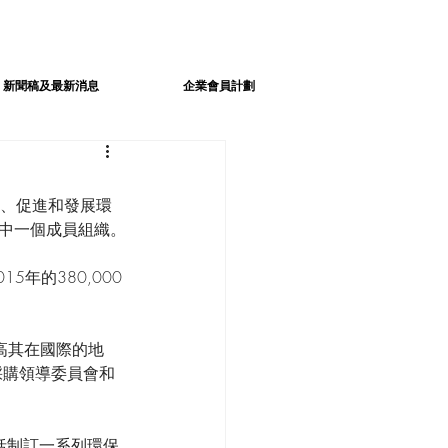
新聞稿及最新消息
企業會員計劃
善、促進和發展環
其中一個成員組織。
5年的380,000
高其在國際的地
採購領導委員會和
包括制訂一系列環保