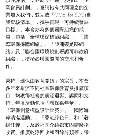
續性評估」，並於今年進一步推出「企
業會員計劃」，邀請抱有共同理念的企
業加入我們，並完成「GOal for SDGs自
我查核清單」，攜手實現「可持續發展
目標」。本會亦為多個國際組織的成
員，包括「全球環保標籤組織」、「國
際環保採購網絡」、「亞洲碳足跡網
絡」及「聯合國環境規劃署認可非政府
組織」，積極參與國際間的交流和合
作。
秉持「環保由教育開始」的宗旨，本會
多年來舉辦不同社區環保教育及推廣項
目，均獲得社會的廣泛迴響、認同和支
持，年度活動包括「環保嘉年華」、
「環保創意模型設計比賽」、「國際海
岸清潔運動」、「香港綠色日」和「著
綠狂奔」，及於社區介紹都市固體廢物
收費、推廣乾淨回收和廚餘分類等，帶