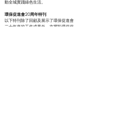
動全城實踐綠色生活。
環保促進會20周年特刊
以下特刊除了回顧及展示了環保促進會
二十年來的工作成果外，亦冀盼環保促
進會能繼往開來，與各界合作令香港成
為可持續發展城市的典範。
下載
GC2020_HKej
.pdf
下載 PDF • 23.53MB