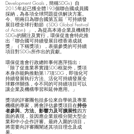
Development Goals，簡稱SDGs）自
2015年起已獲全體193個聯合國成員國
採納，為各項全球問題提供解決方案。
今、明兩日為聯合國第五屆「可持續發
展目標全球行動節（SDG Global Festival 
of Action）」，為提高本港企業及機構對
SDGs的關注及實行，環保促進會特此推
出「聯合國可持續發展目標香港成就
獎」（下稱獎項），表揚參獎的可持續
項目對SDGs所作出的貢獻。
環保促進會行政總幹事何惠萍指出：
「除了促進業界實踐SDG框架外，獎項
本身亦能夠推動第17項SDG，即強化可
持續發展執行方法、活化可持續發展全
球夥伴關係，令不同的可持續項目可以
讓企業及機構學習和延伸應用。」
獎項的評審團包括多位來自學術及專業
機構的專家，將會評估參獎項目在
持份
者參與、方法、影響力及可擴展性
四方
面的表現，並因應企業規模分開大型企
業和中小企作評審。最終入圍的項目，
將需要向評審團闡述其項目理念及成
果。