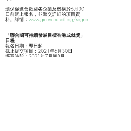
環保促進會歡迎各企業及機構於6月30
日前網上報名，並遞交詳細的項目資
料。詳情：
www.greencouncil.org/sdgaa
「聯合國可持續發展目標香港成就獎」
日程
報名日期︰即日起
截止提交項目：2021年6月30日
評審時段：2021年7月和8月
公佈得獎結果：2021年9月
聯合國可持續發展目標香港成就獎
環保促進會為獲豁免繳稅的註冊慈善團體 (參考編號 :
91/6063)
電話
:
+852 2810 1122