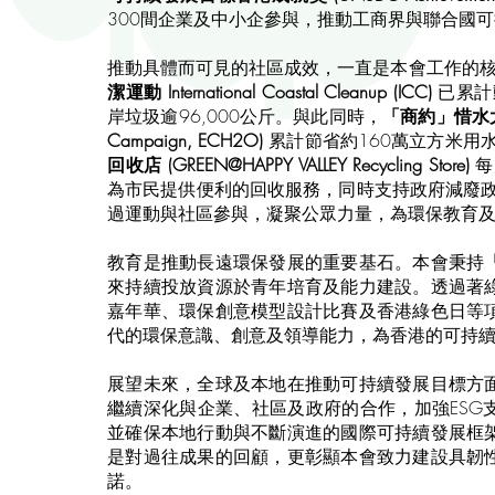
300間企業及中小企參與，推動工商界與聯合國
推動具體而可見的社區成效，一直是本會工作的核
潔運動 International Coastal Cleanup (ICC)
已累計
岸垃圾逾96,000公斤。與此同時，
「商約」惜水大獎 (T
Campaign, ECH2O)
累計節省約160萬立方米用
回收店 (GREEN@HAPPY VALLEY Recycling Store)
每
為市民提供便利的回收服務，同時支持政府減廢
過運動與社區參與，凝聚公眾力量，為環保教育
教育是推動長遠環保發展的重要基石。本會秉持
來持續投放資源於青年培育及能力建設。透過著
嘉年華、環保創意模型設計比賽及香港綠色日等
代的環保意識、創意及領導能力，為香港的可持
展望未來，全球及本地在推動可持續發展目標方
繼續深化與企業、社區及政府的合作，加強ESG
並確保本地行動與不斷演進的國際可持續發展框
是對過往成果的回顧，更彰顯本會致力建設具韌
諾。