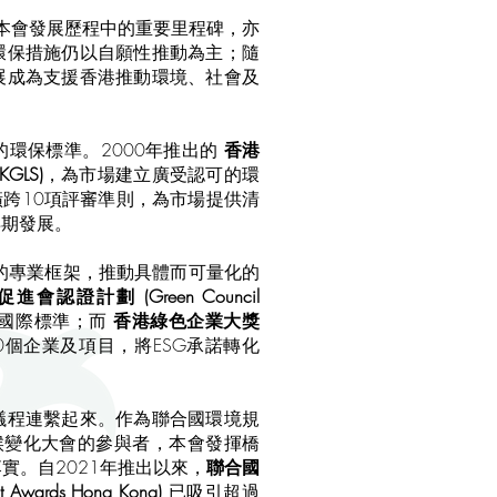
年，標誌着本會發展歷程中的重要里程碑，亦
環保措施仍以自願性推動為主；隨
展成為支援香港推動環境、社會及
環保標準。2000年推出的
香港
KGLS)
，為市場建立廣受認可的環
橫跨10項評審準則，為市場提供清
早期發展。
的專業框架，推動具體而可量化的
進會認證計劃 (Green Council
合國際標準；而
香港綠色企業大獎
0個企業及項目，將ESG承諾轉化
議程連繫起來。作為聯合國環境規
氣候變化大會的參與者，本會發揮橋
實。自2021年推出以來，
聯合國
ards Hong Kong)
已吸引超過