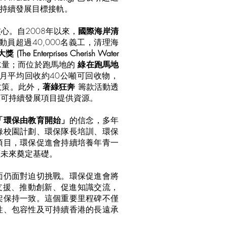
可持續發展目標接軌。
心。自2008年以來，
國際海岸清
動員超過40,000名義工，清理海
he Enterprises Cherish Water
水量；而位於跑馬地的
綠在跑馬地
月平均回收約40公噸可回收物，
政策。此外，
著綠狂奔
籌款活動透
及可持續發展項目提供資源。
「環保由教育開始」
的信念，多年
綠校園計劃、環保隊長培訓、環保
項目，環保促進會持續培養年青一
續未來奠定基礎。
面仍面對迫切挑戰。環保促進會將
支援、推動創新、促進知識交流，
架保持一致。這個重要里程碑不僅
性、包容性及可持續香港的長遠承