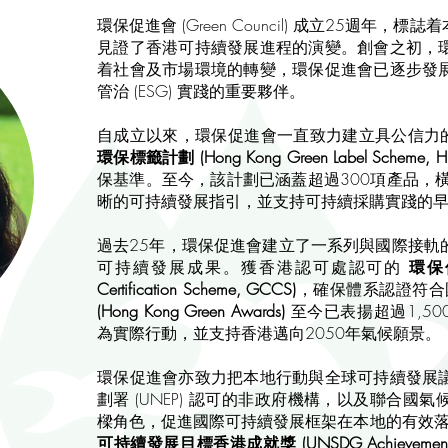
​環保促進會 (Green Council) 成立25週
見證了香港可持續發展進程的演變。創會之初，
着社會及市場環境的轉變，環保促進會已逐步發
管治 (ESG) 實踐的重要夥伴。
自成立以來，環保促進會一直致力建立具公信力的
環保標籤計劃 (Hong Kong Green Label Scheme, H
保基準。至今，該計劃已涵蓋超過300項產品，
晰的可持續發展指引，並支持可持續採購實踐的
過去25年，環保促進會建立了一系列與國際接軌
可持續發展成果。獲香港認可處認可的
環保促
Certification Scheme, GCCS)
，確保體系認證符
(Hong Kong Green Awards)
至今已表揚超過1,50
為實際行動，並支持香港邁向2050年氣候願景。
環保促進會亦致力把本地行動與全球可持續發展
劃署 (UNEP) 認可的非政府機構，以及聯合國
樑角色，促進國際可持續發展框架在本地的有效落
可持續發展目標香港成就獎 (UNSDG Achievement Aw