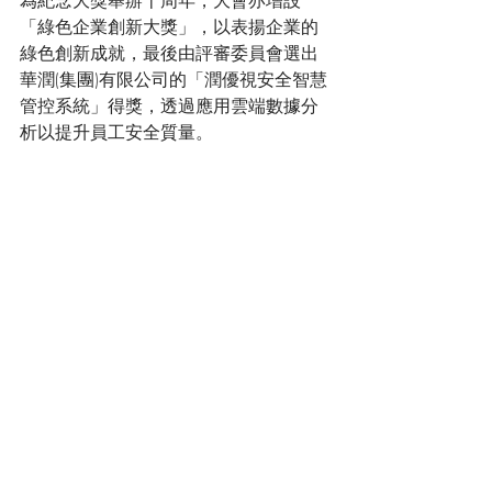
為紀念大獎舉辦十周年，大會亦增設
「綠色企業創新大獎」，以表揚企業的
綠色創新成就，最後由評審委員會選出
華潤(集團)有限公司的「潤優視安全智慧
管控系統」得獎，透過應用雲端數據分
析以提升員工安全質量。
此外，大會當晚亦頒發「明智環保採購
獎」、「優越環保管理獎」及「超卓環
保安全健康獎」獎項，以及頒發證書予