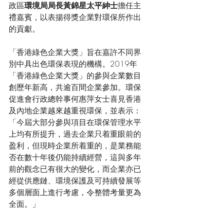
政區
環境局局長黃錦星太平紳士
擔任主
禮嘉賓，以表揚得獎企業對環保所作出
的貢獻。
「香港綠色企業大獎」旨在嘉許不同界
別中具出色環保表現的機構。2019年
「香港綠色企業大獎」的參與企業數目
創歷年新高，共逾百間企業參加。環保
促進會行政總幹事何惠萍女士喜見香港
及內地企業越來越重視環保，並表示：
「今屆大部分參與項目在環保管理水平
上均有所提升，過去企業只着重眼前的
盈利，但現時企業所着重的，是業務能
否在數十年後仍能持續經營，這與多年
前的觀念已有很大的變化，而企業亦已
經從供應鏈、環境保護及可持續發展等
多個層面上進行考慮，令整體考量更為
全面。」