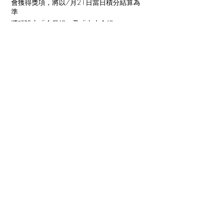
會獲得獎項，將以7月21日當日積分結算為
準
獎項設立「企業組」及「中小企組」
[1]
「廢」理事
由員工提出有效且創新的減廢/ 回收方法，
每間企業可無上限提名員工參加
[1] 中小企業是指聘用少於100名員工的製造業公司和聘
用少於50名員工的非製造業公司
重要日期
報名及活動時間：即日起 至 2024年7月21
日
綠續回贈線上簡介會：2024年5月10日 及
5月17日
回收及儲積分：2024年5月15日 至 7月21
日
提提交回收數據和「綠綠賞」積分記錄：
2024年7月22日 至 26日
條款及細則
環保促進會（下稱「本會」）建議每間企業
只登記和開設一個「綠綠賞」帳戶，以方便