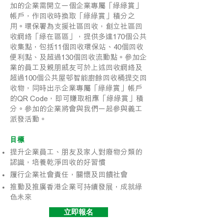
加的企業需開立一個企業專屬「綠綠賞」
帳戶，作回收時換取「綠綠賞」積分之
用。環保署為支援社區回收，創立社區回
收網絡「綠在區區」，提供多達170個公共
收集點，包括11個回收環保站、40個回收
便利點、及超過130個回收流動點。參加企
業的員工及親朋戚友可於上述回收網絡及
超過100個公共屋邨智能廚餘回收桶提交回
收物，同時出示企業專屬「綠綠賞」帳戶
的QR Code，即可賺取相應「綠綠賞」積
分。參加的企業將會與我們一起參與義工
派發活動。
目標
提升企業員工、朋友及家人對廢物分類的
認識，培養乾淨回收的好習慣
履行企業社會責任，關懷及回饋社會
推動及推廣香港企業可持續發展，成就綠
色未來
立即報名