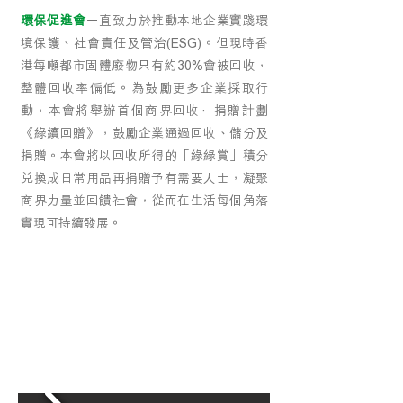
環保促進會
一直致力於推動本地企業實踐環
境保護、社會責任及管治(ESG)。但現時香
港每噸都市固體廢物只有約30%會被回收，
整體回收率偏低。為鼓勵更多企業採取行
動，本會將舉辦首個商界回收·捐贈計劃
《綠續回贈》，鼓勵企業通過回收、儲分及
捐贈。本會將以回收所得的「綠綠賞」積分
兌換成日常用品再捐贈予有需要人士，凝聚
商界力量並回饋社會，從而在生活每個角落
實現可持續發展。