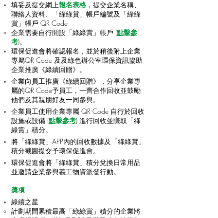
填妥及提交網上
報名表格
，提交企業名稱、
聯絡人資料、「綠綠賞」帳戶編號及「綠綠
賞」帳戶 QR Code
企業需要自行開設「綠綠賞」帳戶 (
點擊參
考
)。
環保促進會將確認報名，並於稍後附上企業
專屬QR Code 及及綠色辦公室環保資訊協助
企業推廣《綠續回贈》。
企業向員工推廣《綠續回贈》，分享企業專
屬的QR Code予員工，一齊合作回收並鼓勵
他們及其親朋好友一同參與。
企業員工使用企業專屬 QR Code 自行於回收
設施或設備 (
點擊參考
) 進行回收並賺取「綠
綠賞」積分。
將「綠綠賞」APP內的回收數據及「綠綠賞」
積分截圖提交予環保促進會。
環保促進會將「綠綠賞」積分兌換日常用品
並邀請企業參與義工物資派發行動。
獎項
綠續之星
計劃期間累積最高「綠綠賞」積分的企業將