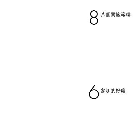
8
八個實施範疇
6
參加的好處