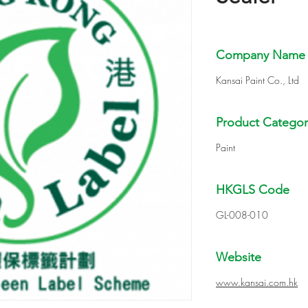
Company Name
Kansai Paint Co., Ltd
Product Categor
Paint
HKGLS Code
GL-008-010
Website
www.kansai.com.hk