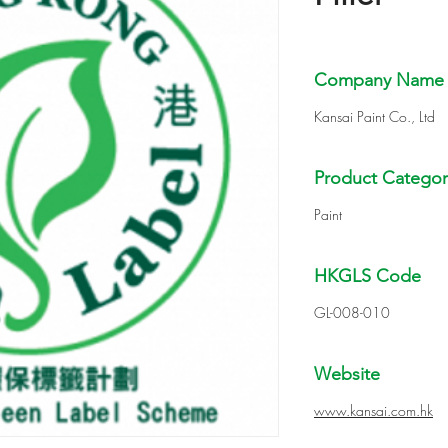
Company Name
Kansai Paint Co., Ltd
Product Categor
Paint
HKGLS Code
GL-008-010
Website
www.kansai.com.hk