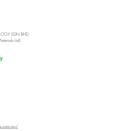
OLOGY SDN BHD
aterials Ltd)
y
ts.com.my/