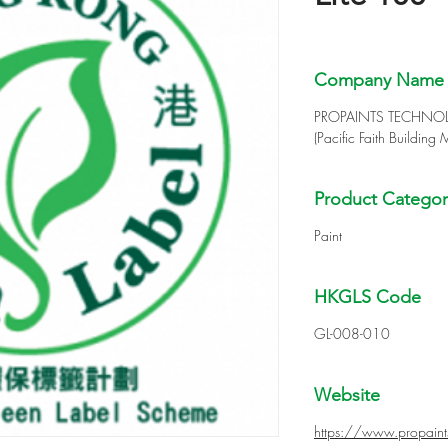
Company Name
PROPAINTS TECHN
(Pacific Faith Building M
Product Categor
Paint
HKGLS Code
GL-008-010
Website
https://www.propain