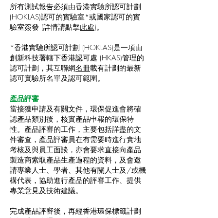
所有測試報告必須由香港實驗所認可計劃
(HOKLAS)認可的實驗室*或國家認可的實
驗室簽發 (詳情請點擊
此處
)。
*香港實驗所認可計劃 (HOKLAS)是一項由
創新科技署轄下香港認可處 (HKAS)管理的
認可計劃，其互聯網
名冊
載有計劃的最新
認可實驗所名單及認可範圍。
產品評審​
當接獲申請及有關文件，環保促進會將確
認產品類別後，核實產品申報的環保特
性。產品評審的工作，主要包括詳盡的文
件審查，產品評審員在有需要時進行實地
考核及與員工面談，亦會要求直接向產品
製造商索取產品生產過程的資料，及會邀
請專業人士、學者、其他有關人士及/或機
構代表，協助進行產品的評審工作、提供
專業意見及技術建議。
完成產品評審後，再經香港環保標籤計劃