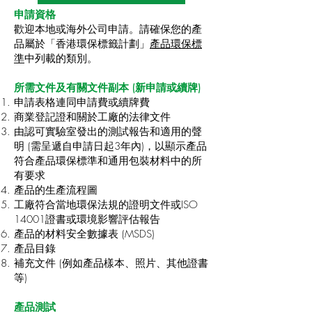
申請資格
歡迎本地或海外公司申請。請確保您的產
品屬於「香港環保標籤計劃」
產品環保標
準
中列載的類別。
所需文件及有關文件副本 (新申請或續牌)​
申請表格連同申請費或續牌費
商業登記證和關於工廠的法律文件
由認可實驗室發出的測試報告和適用的聲
明 (需呈遞自申請日起3年內)，以顯示產品
符合產品環保標準和通用包裝材料中的所
有要求
產品的生產流程圖
工廠符合當地環保法規的證明文件或ISO
14001證書或環境影響評估報告
產品的材料安全數據表 (MSDS)
產品目錄
補充文件 (例如產品樣本、照片、其他證書
等)
產品測試​